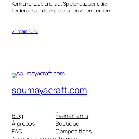
Konkurrenz ab und lädt Spieler dazu ein, die
Leidenschaft des Spielens neu zu entdecken.
22 mars 2026
soumayacraft.com
Blog
Évènements
À propos
Boutique
FAQ
Compositions