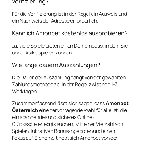
Verifizierung?
Für die Verifizierung ist in der Regel ein Ausweis und
ein Nachweis der Adresse erforderlich.
Kann ich Amonbet kostenlos ausprobieren?
Ja, viele Spiele bieten einen Demomodus, in dem Sie
ohne Risiko spielen können.
Wie lange dauern Auszahlungen?
Die Dauer der Auszahlung hängt von der gewählten
Zahlungsmethode ab, in der Regel zwischen 1-3
Werktagen.
Zusammenfassend lässt sich sagen, dass
Amonbet
Österreich
eine hervorragende Wahl für alle ist, die
ein spannendes und sicheres Online-
Glücksspielerlebnis suchen. Mit einer Vielzahl von
Spielen, lukrativen Bonusangeboten und einem
Fokus auf Sicherheit hebt sich Amonbet von der