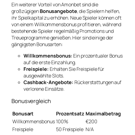
Ein weiterer Vorteil von Amonbet sind die
großzügigen
Bonusangebote
, die Spielern helfen,
ihr Spielkapital zu erhöhen. Neue Spieler können oft
von einem Willkommensbonus profitieren, während
bestehende Spieler regelmäßig Promotions und
Treueprogramme genießen. Hier sind einige der
gängigsten Bonusarten:
Willkommensbonus:
Ein prozentualer Bonus
auf die erste Einzahlung.
Freispiele:
Erhalten Sie Freispiele für
ausgewählte Slots.
Cashback-Angebote:
Rückerstattungen auf
verlorene Einsätze.
Bonusvergleich
Bonusart
Prozentsatz
Maximalbetrag
Willkommensbonus
100%
€200
Freispiele
50 Freispiele
N/A