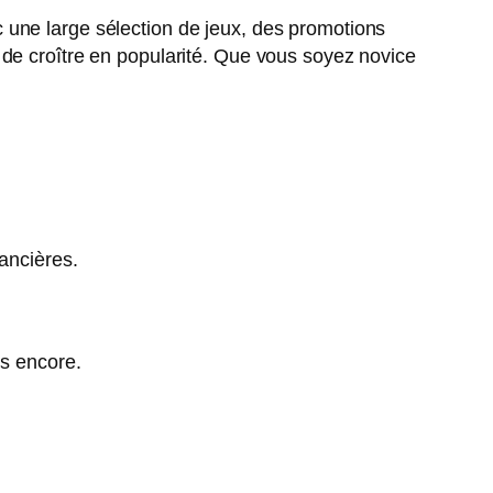
 une large sélection de jeux, des promotions
 de croître en popularité. Que vous soyez novice
ancières.
us encore.