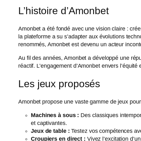
L’histoire d’Amonbet
Amonbet a été fondé avec une vision claire : créer
la plateforme a su s’adapter aux évolutions tech
renommés, Amonbet est devenu un acteur incontou
Au fil des années, Amonbet a développé une réputa
réactif. L’engagement d’Amonbet envers l’équité e
Les jeux proposés
Amonbet propose une vaste gamme de jeux pour sat
Machines à sous :
Des classiques intempor
et captivantes.
Jeux de table :
Testez vos compétences avec l
Croupiers en direct :
Vivez l’excitation d’u