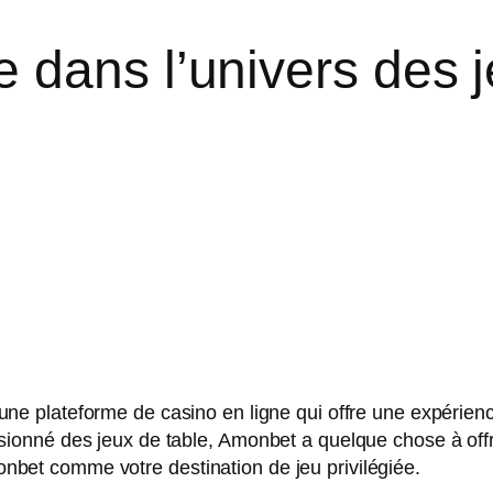
 dans l’univers des j
 une plateforme de casino en ligne qui offre une expérien
onné des jeux de table, Amonbet a quelque chose à offri
monbet comme votre destination de jeu privilégiée.