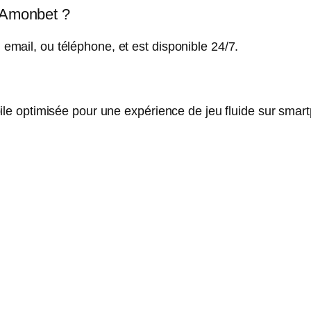
d’Amonbet ?
, email, ou téléphone, et est disponible 24/7.
 optimisée pour une expérience de jeu fluide sur smartp