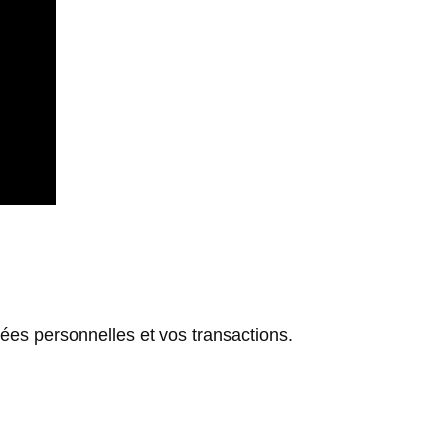
es personnelles et vos transactions.