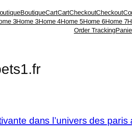
outique
Boutique
Cart
Cart
Checkout
Checkout
Co
ome 3
Home 3
Home 4
Home 5
Home 6
Home 7
H
Order Tracking
Panie
ts1.fr
vante dans l’univers des paris