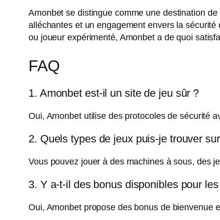
Amonbet se distingue comme une destination de ch
alléchantes et un engagement envers la sécurité 
ou joueur expérimenté, Amonbet a de quoi satisfai
FAQ
1. Amonbet est-il un site de jeu sûr ?
Oui, Amonbet utilise des protocoles de sécurité a
2. Quels types de jeux puis-je trouver s
Vous pouvez jouer à des machines à sous, des jeux
3. Y a-t-il des bonus disponibles pour le
Oui, Amonbet propose des bonus de bienvenue et 