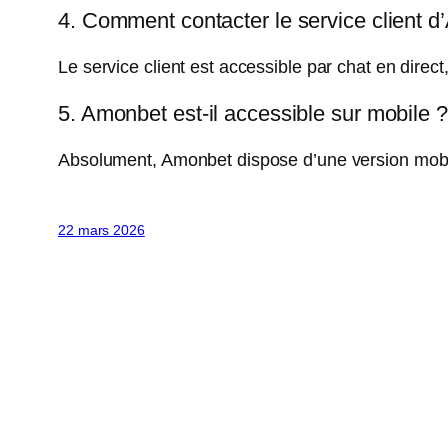
4. Comment contacter le service client 
Le service client est accessible par chat en direct
5. Amonbet est-il accessible sur mobile ?
Absolument, Amonbet dispose d’une version mobile
22 mars 2026