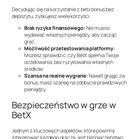
Decydując się na korzystanie z
betx bonus bez
depozytu
, zyskujesz wiele korzyści:
Brak ryzyka finansowego:
Nie musisz
wydawać własnych pieniędzy, aby zacząć
grać.
Możliwość przetestowania platformy:
Możesz sprawdzić, czy BetX spełnia Twoje
oczekiwania, bez ryzykowania własnych
środków.
Szansa na realne wygrane:
Nawet grając za
bonus, masz szansę na zdobycie prawdziwych
pieniędzy.
Bezpieczeństwo w grze w
BetX
Jednym z kluczowych aspektów, które powinny
interesować każdego gracza, jest bezpieczeństwo.