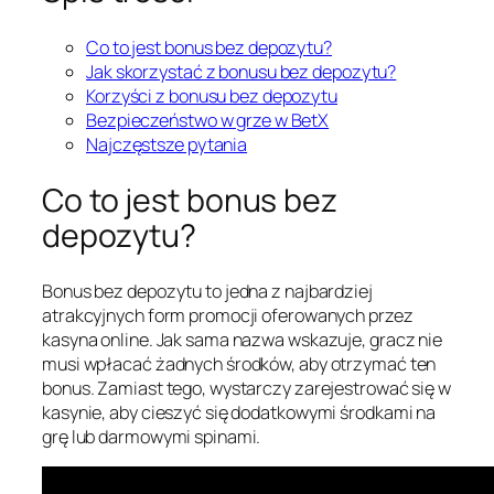
Co to jest bonus bez depozytu?
Jak skorzystać z bonusu bez depozytu?
Korzyści z bonusu bez depozytu
Bezpieczeństwo w grze w BetX
Najczęstsze pytania
Co to jest bonus bez
depozytu?
Bonus bez depozytu to jedna z najbardziej
atrakcyjnych form promocji oferowanych przez
kasyna online. Jak sama nazwa wskazuje, gracz nie
musi wpłacać żadnych środków, aby otrzymać ten
bonus. Zamiast tego, wystarczy zarejestrować się w
kasynie, aby cieszyć się dodatkowymi środkami na
grę lub darmowymi spinami.