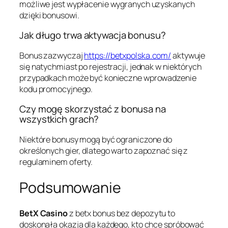
możliwe jest wypłacenie wygranych uzyskanych
dzięki bonusowi.
Jak długo trwa aktywacja bonusu?
Bonus zazwyczaj
https://betxpolska.com/
aktywuje
się natychmiast po rejestracji, jednak w niektórych
przypadkach może być konieczne wprowadzenie
kodu promocyjnego.
Czy mogę skorzystać z bonusa na
wszystkich grach?
Niektóre bonusy mogą być ograniczone do
określonych gier, dlatego warto zapoznać się z
regulaminem oferty.
Podsumowanie
BetX Casino
z
betx bonus bez depozytu
to
doskonała okazja dla każdego, kto chce spróbować