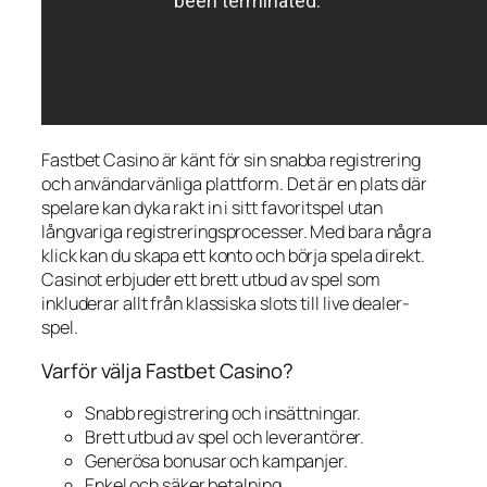
Fastbet Casino är känt för sin snabba registrering
och användarvänliga plattform. Det är en plats där
spelare kan dyka rakt in i sitt favoritspel utan
långvariga registreringsprocesser. Med bara några
klick kan du skapa ett konto och börja spela direkt.
Casinot erbjuder ett brett utbud av spel som
inkluderar allt från klassiska slots till live dealer-
spel.
Varför välja Fastbet Casino?
Snabb registrering och insättningar.
Brett utbud av spel och leverantörer.
Generösa bonusar och kampanjer.
Enkel och säker betalning.