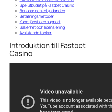
Spelutbudet på Fastbet Casino
Bonusar och erbjudanden
Betalningsmetoder
Kundtjänst och support
Säkerhet och licensiering
Avslutande tankar
Introduktion till Fastbet
Casino