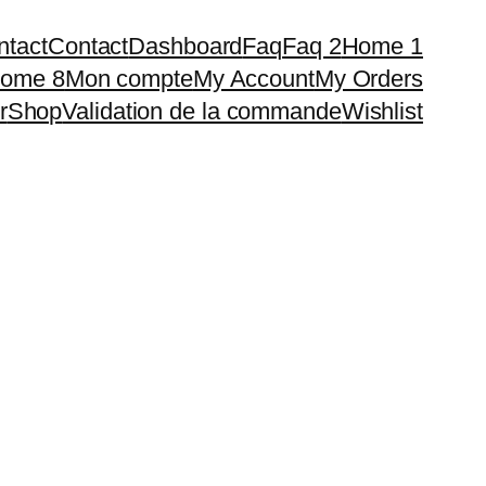
ntact
Contact
Dashboard
Faq
Faq 2
Home 1
ome 8
Mon compte
My Account
My Orders
r
Shop
Validation de la commande
Wishlist