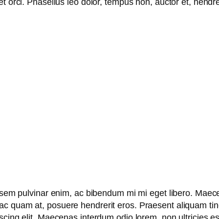
et orci. Phasellus leo dolor, tempus non, auctor et, hendreri
sem pulvinar enim, ac bibendum mi mi eget libero. Maecena
 ac quam at, posuere hendrerit eros. Praesent aliquam ti
cing elit. Maecenas interdum odio lorem, non ultricies est