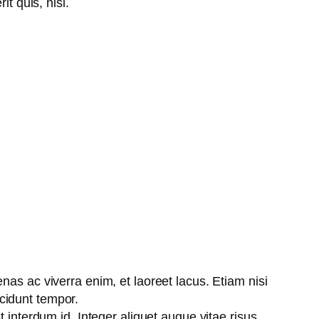
t quis, nisi.
s ac viverra enim, et laoreet lacus. Etiam nisi
ncidunt tempor.
 interdum id. Integer aliquet augue vitae risus