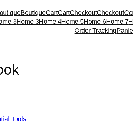
outique
Boutique
Cart
Cart
Checkout
Checkout
Co
ome 3
Home 3
Home 4
Home 5
Home 6
Home 7
H
Order Tracking
Panie
ook