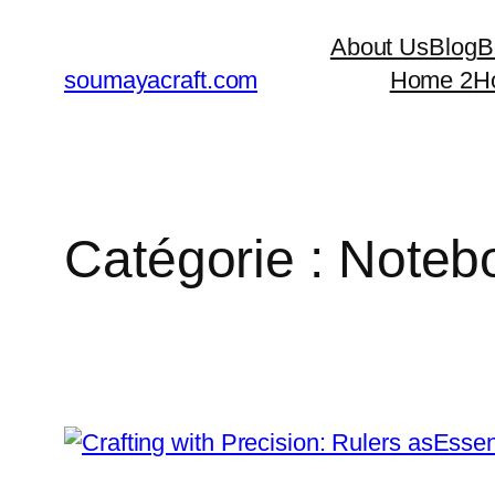
Aller
About Us
Blog
B
au
soumayacraft.com
Home 2
H
contenu
Catégorie :
Noteb