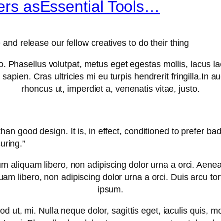
lers asEssential Tools…
nd release our fellow creatives to do their thing
ro. Phasellus volutpat, metus eget egestas mollis, lacus l
 sapien. Cras ultricies mi eu turpis hendrerit fringilla.In a
rhoncus ut, imperdiet a, venenatis vitae, justo.
han good design. It is, in effect, conditioned to prefer bad
uring.”
um aliquam libero, non adipiscing dolor urna a orci. Aenea
am libero, non adipiscing dolor urna a orci. Duis arcu tort
ipsum.
d ut, mi. Nulla neque dolor, sagittis eget, iaculis quis, 