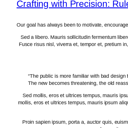
Crafting with Precision: Ru
Our goal has always been to motivate, encourage a
Sed a libero. Mauris sollicitudin fermentum libe
Fusce risus nisl, viverra et, tempor et, pretium in,
“The public is more familiar with bad design t
The new becomes threatening, the old reass
Sed mollis, eros et ultrices tempus, mauris ips
mollis, eros et ultrices tempus, mauris ipsum aliqu
Proin sapien ipsum, porta a, auctor quis, euismo