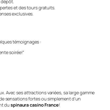
r dépôt.
pertes et des tours gratuits.
enses exclusives.
uelques témoignages :
ente soirée!”
x. Avec ses attractions variées, sa large gamme
 de sensations fortes ou simplement d’un
ant du
spinaura casino France
!