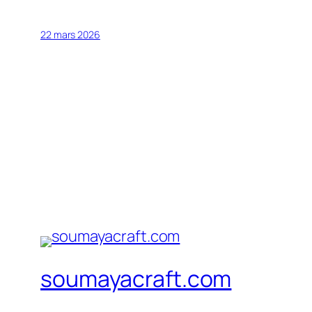
22 mars 2026
soumayacraft.com