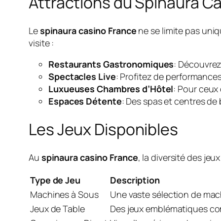
Attractions du Spinaura C
Le
spinaura casino France
ne se limite pas uniq
visite :
Restaurants Gastronomiques
: Découvrez 
Spectacles Live
: Profitez de performances
Luxueuses Chambres d’Hôtel
: Pour ceux 
Espaces Détente
: Des spas et centres de
Les Jeux Disponibles
Au
spinaura casino France
, la diversité des je
Type de Jeu
Description
Machines à Sous
Une vaste sélection de mac
Jeux de Table
Des jeux emblématiques comm