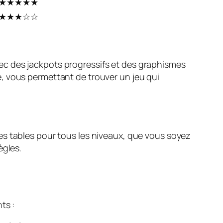
★★★★★
★★★☆☆
ec des jackpots progressifs et des graphismes
, vous permettant de trouver un jeu qui
es tables pour tous les niveaux, que vous soyez
ègles.
ts :