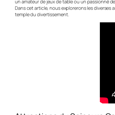
un amateur de jeux de table ou un passionné de 
Dans cet article, nous explorerons les diverses 
temple du divertissement.