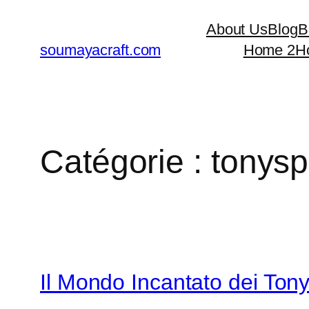
Aller
About Us
Blog
B
au
soumayacraft.com
Home 2
H
contenu
Catégorie :
tonysp
Il Mondo Incantato dei Ton