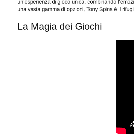
un’esperienza di gioco unica, combinando l’emozion
una vasta gamma di opzioni, Tony Spins è il rifugi
La Magia dei Giochi