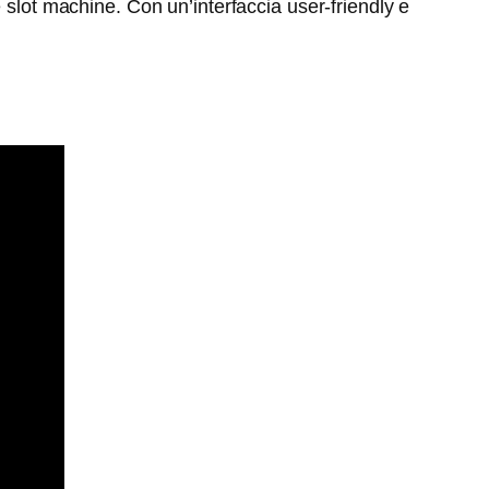
 slot machine. Con un’interfaccia user-friendly e