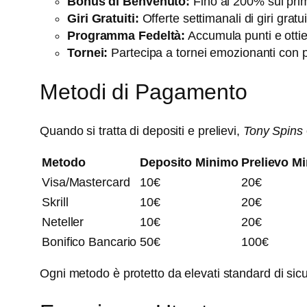
Bonus di Benvenuto:
Fino al 200% sul pri
Giri Gratuiti:
Offerte settimanali di giri gratui
Programma Fedeltà:
Accumula punti e ottie
Tornei:
Partecipa a tornei emozionanti con 
Metodi di Pagamento
Quando si tratta di depositi e prelievi,
Tony Spins
Metodo
Deposito Minimo
Prelievo M
Visa/Mastercard
10€
20€
Skrill
10€
20€
Neteller
10€
20€
Bonifico Bancario
50€
100€
Ogni metodo è protetto da elevati standard di sic